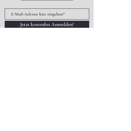
Kaufentscheidung.
Jetzt kostenlos Anmelden!
Melden Sie sich für unseren Newsletter
an und erfahren Sie einmal im Monat als
erstes wichtige Informationen über
kommende Ausstellungen und
Besonderheiten.
Kontakt
Völklinger Str. 1