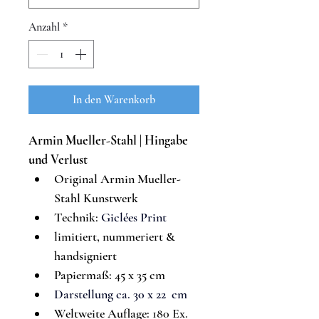
Anzahl
*
In den Warenkorb
Armin Mueller-Stahl | 
Hingabe 
und Verlust
Original Armin Mueller-
Stahl Kunstwerk
Technik: 
Giclées Print
limitiert, nummeriert & 
handsigniert
Papiermaß: 45 x 35 cm
Darstellung ca. 30 x 22  cm
Weltweite Auflage: 
180 Ex.