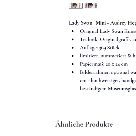
Lady Swan 
| 
Mini - Audrey He
Original Lady Swan Kuns
Techn
ik: 
Originalgrafik 
Auflage: 
369 Stück
limitiert, nummeriert & h
Papiermaß: 20 x 24 cm
Bilderrahmen optional wä
cm
 -
 hochwertiger, handg
beständigem Museumsglas
Ähnliche Produkte