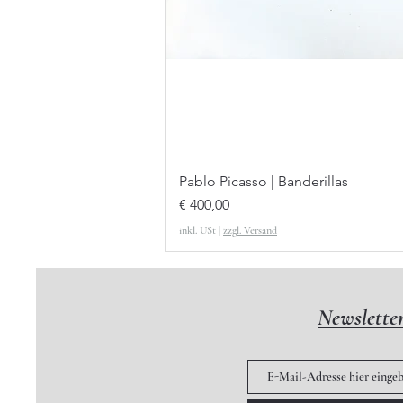
Pablo Picasso | Banderillas
Preis
€ 400,00
inkl. USt
|
zzgl. Versand
Newslette