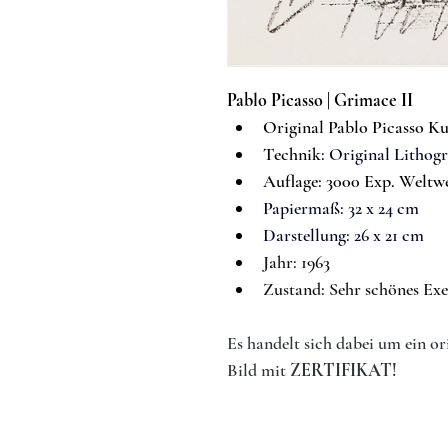
Pablo Picasso 
|
Grimace II
Original Pablo Picasso K
Techn
ik:
Original Lithog
Auflage: 3000 Exp. Weltw
Papiermaß: 
32 x 24 cm
Darstellung: 26 x 21 cm
Jahr: 1963
Zustand:
 Sehr schönes Exe
Es handelt sich dabei um ein or
Bild mit 
ZERTIFIKAT!