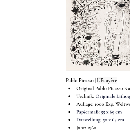
Pablo Picasso 
| 
L’Ecuyère
Original Pablo Picasso K
Techn
ik:
Originale Litho
Auflage: 1000 Exp. Weltwe
Papiermaß: 
55 x 69 cm
Darstellung: 50 x 64 cm
Jahr: 1960