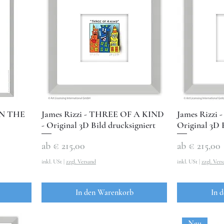
IN THE
James Rizzi - THREE OF A KIND
James Rizzi
- Original 3D Bild drucksigniert
Original 3D 
Sale-Preis
Sale-Preis
ab
€ 215,00
ab
€ 215,00
inkl. USt
|
zzgl. Versand
inkl. USt
|
zzgl. Ver
In den Warenkorb
In 
Neu