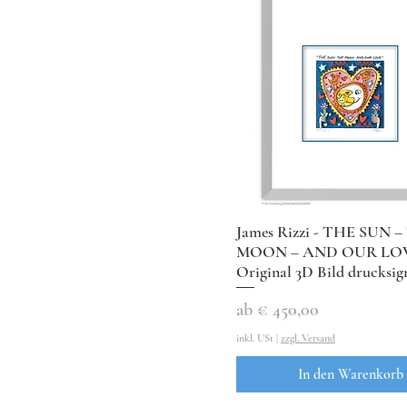
James Rizzi - THE SUN 
MOON – AND OUR LOV
Original 3D Bild drucksig
Sale-Preis
ab
€ 450,00
inkl. USt
|
zzgl. Versand
In den Warenkorb