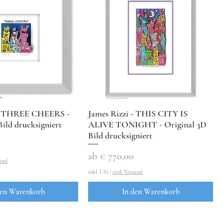
 - THREE CHEERS -
James Rizzi - THIS CITY IS
Bild drucksigniert
ALIVE TONIGHT - Original 3D
Bild drucksigniert
Sale-Preis
ab
€ 770,00
sand
inkl. USt
|
zzgl. Versand
den Warenkorb
In den Warenkorb