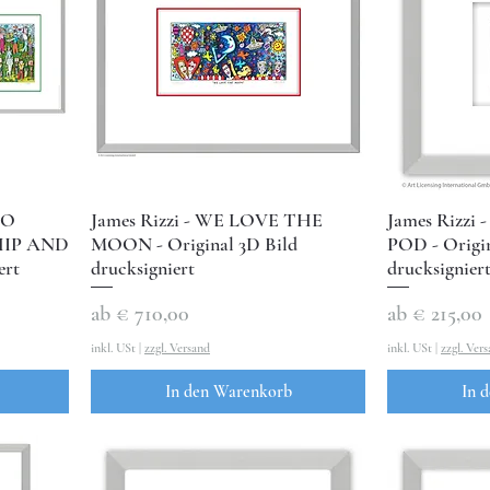
TO
James Rizzi - WE LOVE THE
James Rizzi
HIP AND
MOON - Original 3D Bild
POD - Origin
ert
drucksigniert
drucksignier
Sale-Preis
Sale-Preis
ab
€ 710,00
ab
€ 215,00
inkl. USt
|
zzgl. Versand
inkl. USt
|
zzgl. Ver
In den Warenkorb
In 