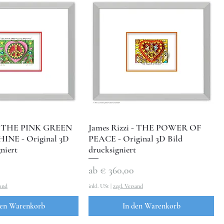
 - THE PINK GREEN
James Rizzi - THE POWER OF
NE - Original 3D
PEACE - Original 3D Bild
niert
drucksigniert
Sale-Preis
ab
€ 360,00
sand
inkl. USt
|
zzgl. Versand
den Warenkorb
In den Warenkorb