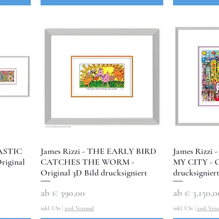
TASTIC
James Rizzi - THE EARLY BIRD
James Rizz
iginal
CATCHES THE WORM -
MY CITY - O
Original 3D Bild drucksigniert
drucksignier
Sale-Preis
Sale-Preis
ab
€ 390,00
ab
€ 3.150,0
inkl. USt
|
zzgl. Versand
inkl. USt
|
zzgl. Ver