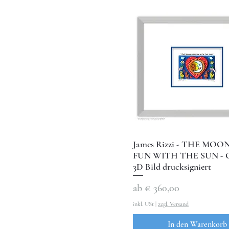
James Rizzi - THE MOO
FUN WITH THE SUN - O
3D Bild drucksigniert
Sale-Preis
ab
€ 360,00
inkl. USt
|
zzgl. Versand
In den Warenkorb