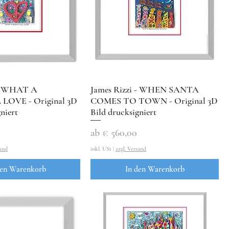
 - WHAT A
James Rizzi - WHEN SANTA
LOVE - Original 3D
COMES TO TOWN - Original 3D
niert
Bild drucksigniert
Sale-Preis
ab
€ 560,00
sand
inkl. USt
|
zzgl. Versand
den Warenkorb
In den Warenkorb