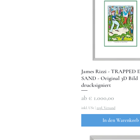
James Rizzi - TRAPPED 
SAND - Original 3D Bild
drucksigniert
Sale-Preis
ab
€ 1.000,00
inkl. USt
|
zzgl. Versand
In den Warenkorb