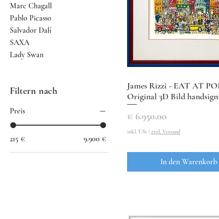
Marc Chagall
Pablo Picasso
Salvador Dalí
SAXA
Lady Swan
James Rizzi - EAT AT PO
Filtern nach
Original 3D Bild handsign
Preis
Preis
€ 6.950,00
inkl. USt
|
zzgl. Versand
215 €
9.900 €
In den Warenkorb