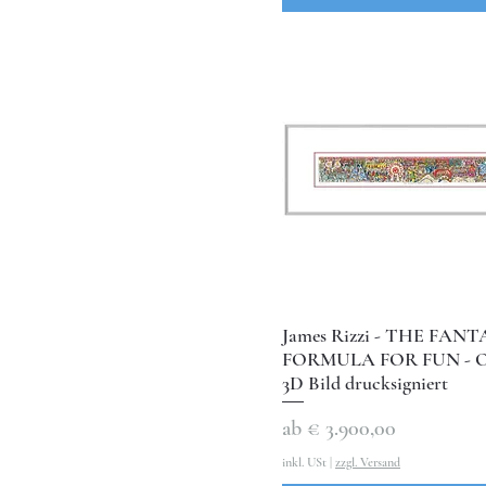
James Rizzi - THE FAN
FORMULA FOR FUN - Or
3D Bild drucksigniert
Sale-Preis
ab
€ 3.900,00
inkl. USt
|
zzgl. Versand