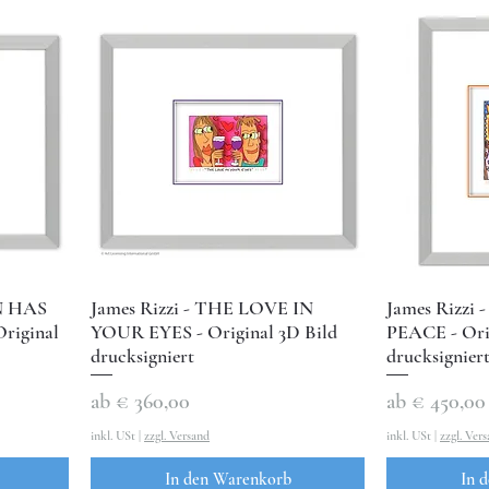
N HAS
James Rizzi - THE LOVE IN
James Rizzi
riginal
YOUR EYES - Original 3D Bild
PEACE - Orig
drucksigniert
drucksignier
Sale-Preis
Sale-Preis
ab
€ 360,00
ab
€ 450,00
inkl. USt
|
zzgl. Versand
inkl. USt
|
zzgl. Ver
In den Warenkorb
In 