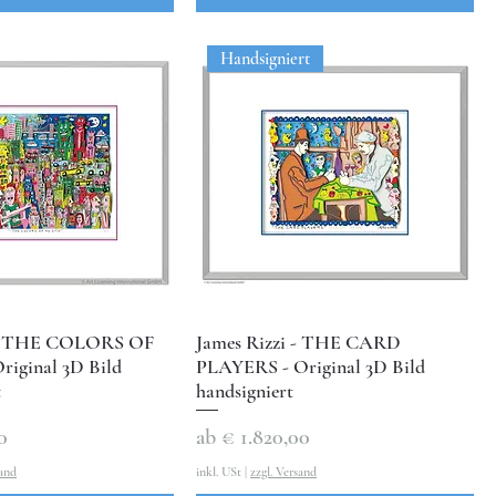
Handsigniert
i - THE COLORS OF
James Rizzi - THE CARD
riginal 3D Bild
PLAYERS - Original 3D Bild
t
handsigniert
Sale-Preis
0
ab
€ 1.820,00
sand
inkl. USt
|
zzgl. Versand