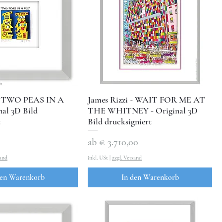
 - TWO PEAS IN A
James Rizzi - WAIT FOR ME AT
al 3D Bild
THE WHITNEY - Original 3D
t
Bild drucksigniert
Sale-Preis
ab
€ 3.710,00
sand
inkl. USt
|
zzgl. Versand
den Warenkorb
In den Warenkorb