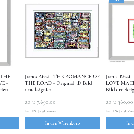
– THE
James Rizzi - THE ROMANCE OF
James Rizzi
E -
THE ROAD - Original 3D Bild
LOVE MACHI
niert
drucksigniert
Bild drucksig
Sale-Preis
Sale-Preis
ab
€ 7.650,00
ab
€ 360,00
inkl. USt
|
zzgl. Versand
inkl. USt
|
zzgl. Ver
In den Warenkorb
In 