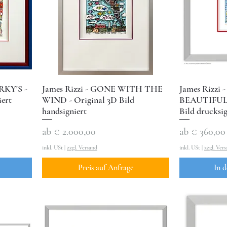
RKY'S -
James Rizzi - GONE WITH THE
James Rizzi
iert
WIND - Original 3D Bild
BEAUTIFUL 
handsigniert
Bild drucksig
Sale-Preis
Sale-Preis
ab
€ 2.000,00
ab
€ 360,00
inkl. USt
|
zzgl. Versand
inkl. USt
|
zzgl. Ver
Preis auf Anfrage
In 