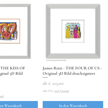
 - THE KISS OF
James Rizzi - THE FOUR OF US -
inal 3D Bild
Original 3D Bild drucksigniert
t
Sale-Preis
ab
€ 215,00
inkl. USt
|
zzgl. Versand
sand
den Warenkorb
In den Warenkorb