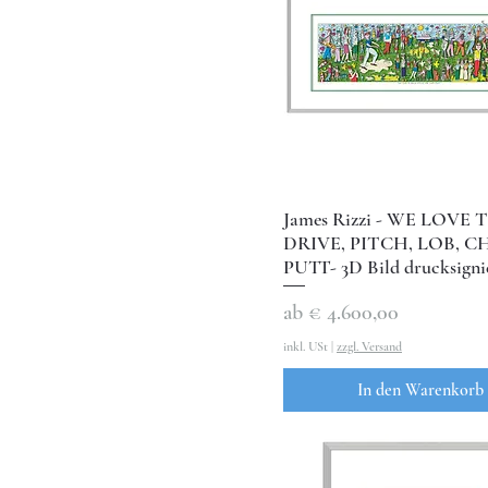
James Rizzi - WE LOVE 
DRIVE, PITCH, LOB, C
PUTT- 3D Bild drucksigni
Sale-Preis
ab
€ 4.600,00
inkl. USt
|
zzgl. Versand
In den Warenkorb