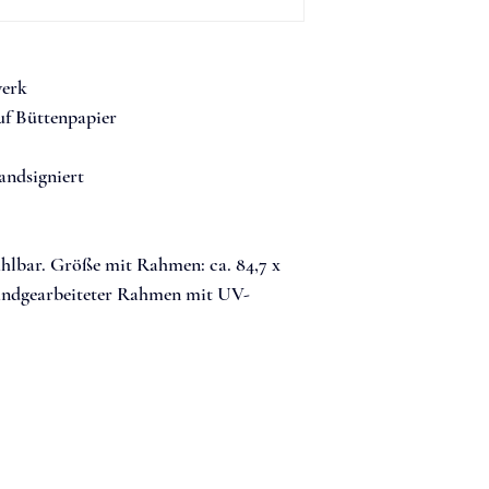
geben.
Unkomplizie
Kundenbindu
Mit klaren Informati
werk
Mit einer klaren Ric
Versandrichtlinien
 g
uf Büttenpapier
Umtausch gibst du K
Vertrauen und bestärk
und bestärkst sie in 
andsigniert
hlbar. Größe mit Rahmen: 
ca. 84,7 x 
handgearbeiteter Rahmen mit UV-