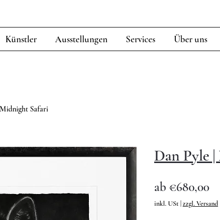
Künstler
Ausstellungen
Services
Über uns
 Midnight Safari
Dan Pyle |
Sa
ab
€680,00
Pr
inkl. USt
|
zzgl. Versand