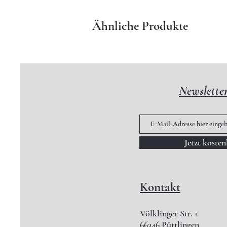
Ähnliche Produkte
Newslette
Jetzt koste
Kontakt
Völklinger Str. 1
66346 Püttlingen