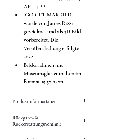
AP + 4 PP
"
GO GET MARRIED
" 
wurde von James Rizzi 
gezeichnet und als 3D Bild 
vorbereitet. Die 
Veröffentlichung erfolgte 
2022.
Bilderrahmen mit 
Museumsglas enthalten im
Format 15,5x12 cm
Produktinformationen
Wir garantieren, dass alle unsere 
Rückgabe- &
Kunstwerke von höchster Qualität 
Rückerstattungsrichtlinie
sind und den höchsten Standards 
professioneller Kunstfertigung 
Hier kannst du Kunden mitteilen, 